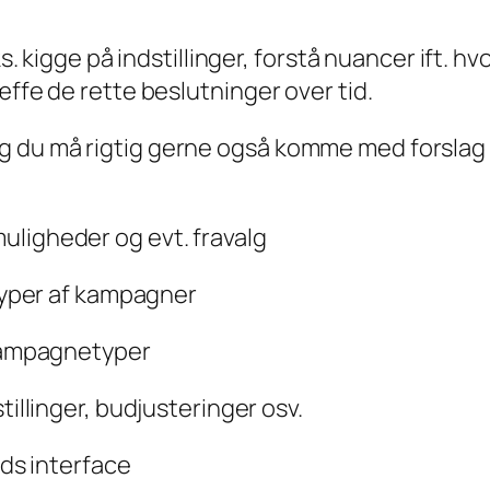
eks. kigge på indstillinger, forstå nuancer ift
æffe de rette beslutninger over tid.
du må rigtig gerne også komme med forslag til
ligheder og evt. fravalg
 typer af kampagner
 kampagnetyper
illinger, budjusteringer osv.
Ads interface