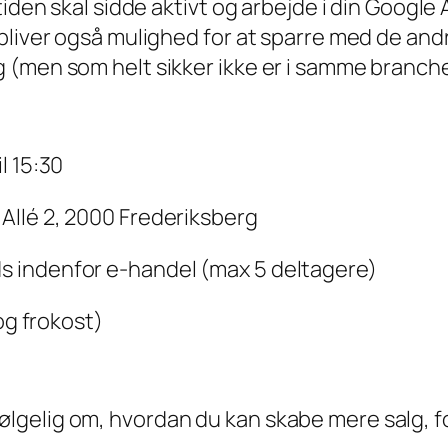
tiden skal sidde aktivt og arbejde i din Googl
bliver også mulighed for at sparre med de and
 (men som helt sikker ikke er i samme branche
l 15:30
llé 2, 2000 Frederiksberg
s indenfor e-handel (max 5 deltagere)
 og frokost)
gelig om, hvordan du kan skabe mere salg, f