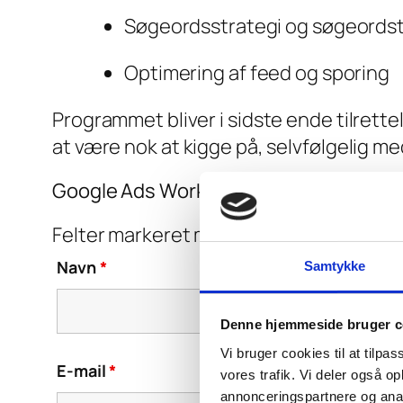
Søgeordsstrategi og søgeordst
Optimering af feed og sporing
Programmet bliver i sidste ende tilrett
at være nok at kigge på, selvfølgelig me
Google Ads Workshop tilmelding
Felter markeret med en
*
skal udfyldes
Navn
*
Samtykke
Denne hjemmeside bruger c
Vi bruger cookies til at tilpas
E-mail
*
vores trafik. Vi deler også 
annonceringspartnere og anal