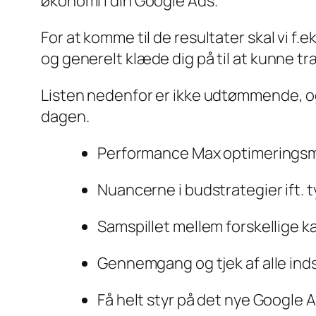
økonomi i din Google Ads.
For at komme til de resultater skal vi f.
og generelt klæde dig på til at kunne tr
Listen nedenfor er ikke udtømmende, og 
dagen.
Performance Max optimeringsmu
Nuancerne i budstrategier ift.
Samspillet mellem forskellige
Gennemgang og tjek af alle indst
Få helt styr på det nye Google 